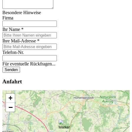
Besondere Hinweise
Firma
Ihr Name
*
Ihre Mail-Adresse
*
Telefon-Nr.
Für eventuelle Rückfragen...
Senden
Anfahrt
+
−