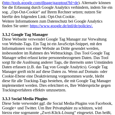
(
http://tools.google.com/dlpage/gaoptout?hl=de
). Alternativ können
Sie die Erfassung durch Google Analytics verhindern, indem Sie ein
sog. „Opt-Out-Cookie“ auf Ihrem Rechner setzen; nutzen Sie
hierfür den folgenden Link: Opt-Out-Cookie.
Weitere Informationen zum Datenschutz bei Google Analytics
finden Sie unter:
https://www.google.de/intl/de/policies/.
3.3.2 Google Tag Manager
Diese Webseite verwendet Google Tag Manager zur Verwaltung
von Website-Tags. Ein Tag ist ein JavaScript-Snippet, mit den
Informationen von einer Website an Dritte gesendet werden,
insbesondere im Rahmen des Webtrackings. Das Tool Google Tag
Manager selbst erfasst keine personenbezogenen Daten. Das Tool
sorgt für die Auslösung anderer Tags, die ihrerseits unter Umständen
Daten erfassen (z.B. das Tag von Google Analytics). Google Tag
Manager greift nicht auf diese Daten zu. Wenn auf Domain- oder
Cookie-Ebene eine Deaktivierung vorgenommen wurde, bleibt
diese für alle Tracking-Tags bestehen, die mit Google Tag Manager
implementiert werden. Dies erleichtert es, Ihre Widersprüche gegen
Trackingverfahren effektiv umzusetzen.
3.3.3 Social Media Plugins
Diese Seite verwendet ggf. die Social Media-Plugins von Facebook,
Google+ und Twitter. Um Ihre Privatsphäre zu schützen, wird
hierzu eine sogenannte „Zwei-Klick-Lösung“ eingesetzt. Das heißt,