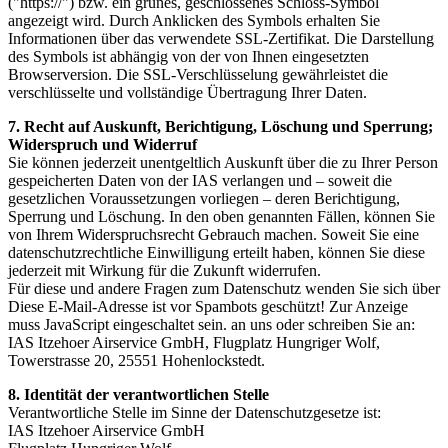
("https://") bzw. ein grünes, geschlossenes Schloss-Symbol
angezeigt wird. Durch Anklicken des Symbols erhalten Sie
Informationen über das verwendete SSL-Zertifikat. Die Darstellung
des Symbols ist abhängig von der von Ihnen eingesetzten
Browserversion. Die SSL-Verschlüsselung gewährleistet die
verschlüsselte und vollständige Übertragung Ihrer Daten.
7. Recht auf Auskunft, Berichtigung, Löschung und Sperrung;
Widerspruch und Widerruf
Sie können jederzeit unentgeltlich Auskunft über die zu Ihrer Person
gespeicherten Daten von der IAS verlangen und – soweit die
gesetzlichen Voraussetzungen vorliegen – deren Berichtigung,
Sperrung und Löschung. In den oben genannten Fällen, können Sie
von Ihrem Widerspruchsrecht Gebrauch machen. Soweit Sie eine
datenschutzrechtliche Einwilligung erteilt haben, können Sie diese
jederzeit mit Wirkung für die Zukunft widerrufen.
Für diese und andere Fragen zum Datenschutz wenden Sie sich über
Diese E-Mail-Adresse ist vor Spambots geschützt! Zur Anzeige
muss JavaScript eingeschaltet sein.
an uns oder schreiben Sie an:
IAS Itzehoer Airservice GmbH, Flugplatz Hungriger Wolf,
Towerstrasse 20, 25551 Hohenlockstedt.
8. Identität der verantwortlichen Stelle
Verantwortliche Stelle im Sinne der Datenschutzgesetze ist:
IAS Itzehoer Airservice GmbH