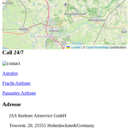
Leaflet
|
©
OpenStreetMap
contributors
Call 24/7
Anrufen
Fracht-Anfrage
Passagier-Anfrage
Adresse
IAS Itzehoer Airservice GmbH
Towerstr. 20, 25551 Hohenlockstedt/Germany