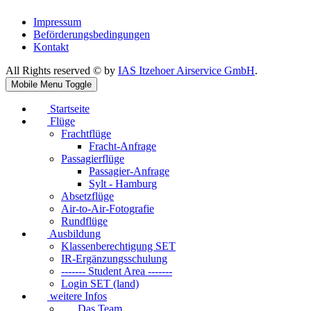
Impressum
Beförderungsbedingungen
Kontakt
All Rights reserved © by
IAS Itzehoer Airservice GmbH
.
Mobile Menu Toggle
Startseite
Flüge
Frachtflüge
Fracht-Anfrage
Passagierflüge
Passagier-Anfrage
Sylt - Hamburg
Absetzflüge
Air-to-Air-Fotografie
Rundflüge
Ausbildung
Klassenberechtigung SET
IR-Ergänzungsschulung
------- Student Area -------
Login SET (land)
weitere Infos
Das Team