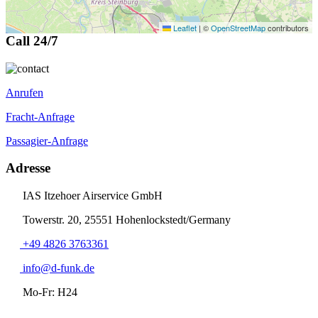
Leaflet
|
©
OpenStreetMap
contributors
Call 24/7
Anrufen
Fracht-Anfrage
Passagier-Anfrage
Adresse
IAS Itzehoer Airservice GmbH
Towerstr. 20, 25551 Hohenlockstedt/Germany
+49 4826 3763361
info@d-funk.de
Mo-Fr: H24