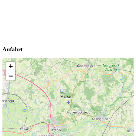
Anfahrt
+
−