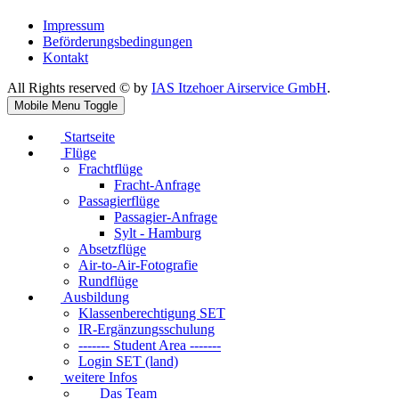
Impressum
Beförderungsbedingungen
Kontakt
All Rights reserved © by
IAS Itzehoer Airservice GmbH
.
Mobile Menu Toggle
Startseite
Flüge
Frachtflüge
Fracht-Anfrage
Passagierflüge
Passagier-Anfrage
Sylt - Hamburg
Absetzflüge
Air-to-Air-Fotografie
Rundflüge
Ausbildung
Klassenberechtigung SET
IR-Ergänzungsschulung
------- Student Area -------
Login SET (land)
weitere Infos
Das Team