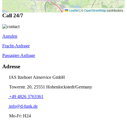
Leaflet
|
©
OpenStreetMap
contributors
Call 24/7
Anrufen
Fracht-Anfrage
Passagier-Anfrage
Adresse
IAS Itzehoer Airservice GmbH
Towerstr. 20, 25551 Hohenlockstedt/Germany
+49 4826 3763361
info@d-funk.de
Mo-Fr: H24