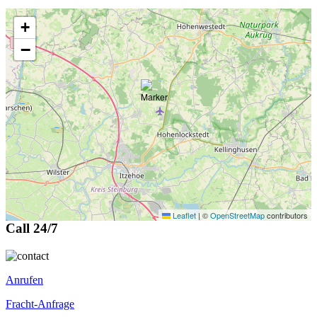
+
−
Leaflet
|
©
OpenStreetMap
contributors
Call 24/7
Anrufen
Fracht-Anfrage